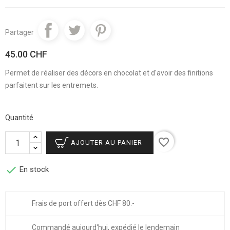
Partager
45.00 CHF
Permet de réaliser des décors en chocolat et d'avoir des finitions
parfaitent sur les entremets.
Quantité
favorite_border
AJOUTER AU PANIER

En stock
Frais de port offert dès CHF 80.-
Commandé aujourd'hui, expédié le lendemain