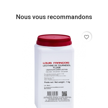
Nous vous recommandons
favorite_border