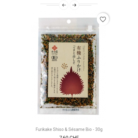
favorite_border
Furikake Shiso & Sésame Bio - 30g
Prix
7.60 CHF