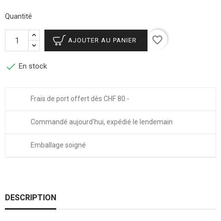
Quantité
favorite_border
AJOUTER AU PANIER

En stock
Frais de port offert dès CHF 80.-
Commandé aujourd'hui, expédié le lendemain
Emballage soigné
DESCRIPTION