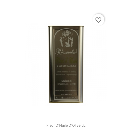
favorite_border
Fleur D'Huile D'Olive 5L