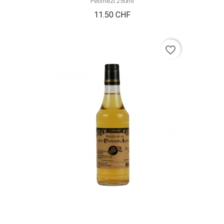
Petimezi 250ml
Prix
11.50 CHF
favorite_border