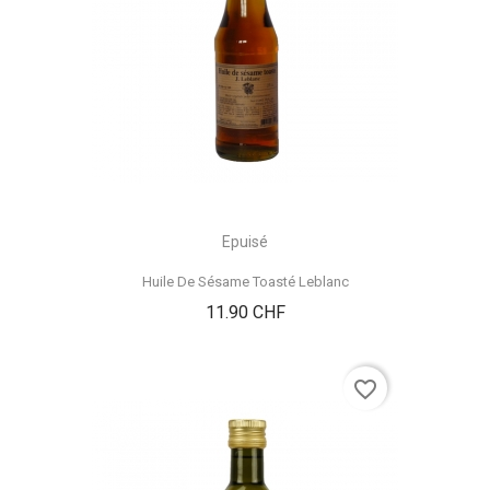
Epuisé
Huile De Sésame Toasté Leblanc
Prix
11.90 CHF
favorite_border