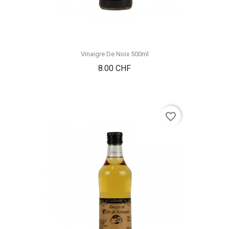
Vinaigre De Noix 500ml
Prix
8.00 CHF
favorite_border