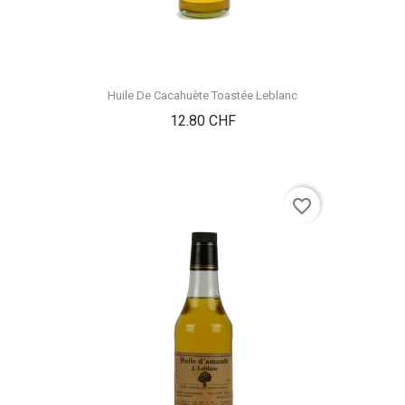
Huile De Cacahuète Toastée Leblanc
Prix
12.80 CHF
favorite_border