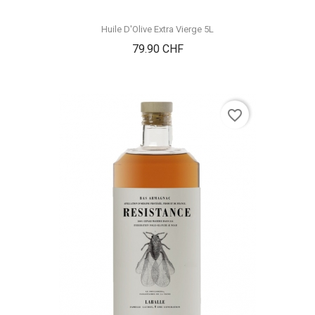
Huile D'Olive Extra Vierge 5L
Prix
79.90 CHF
favorite_border