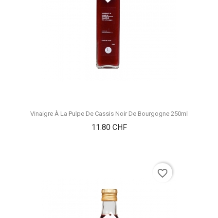
Vinaigre À La Pulpe De Cassis Noir De Bourgogne 250ml
Prix
11.80 CHF
favorite_border