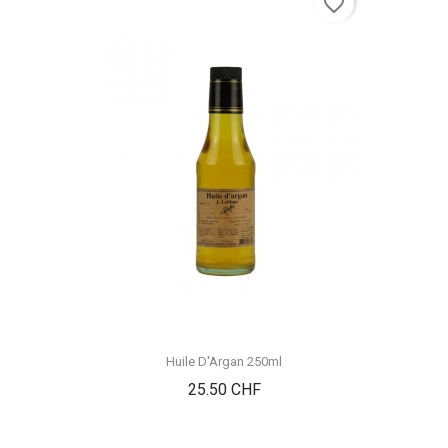
favorite_border
Huile D'Argan 250ml
Prix
25.50 CHF