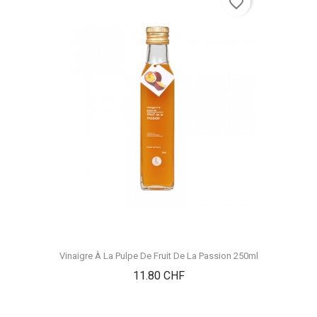
favorite_border
Vinaigre À La Pulpe De Fruit De La Passion 250ml
Prix
11.80 CHF