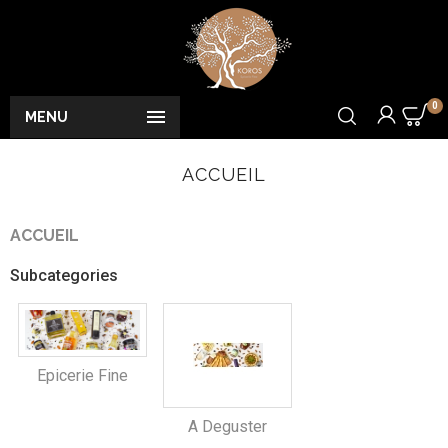
0

MENU
ACCUEIL
ACCUEIL
Subcategories
Epicerie Fine
A Deguster