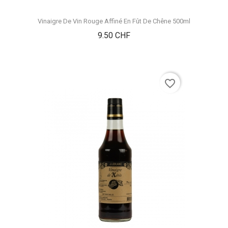
Vinaigre De Vin Rouge Affiné En Fût De Chêne 500ml
Prix
9.50 CHF
favorite_border