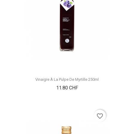
Vinaigre À La Pulpe De Myrtille 250ml
Prix
11.80 CHF
favorite_border