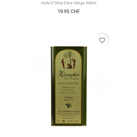
Huile D'Olive Extra Vierge 500ml
Prix
19.95 CHF
favorite_border