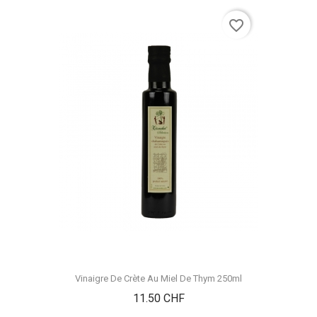
favorite_border
Vinaigre De Crète Au Miel De Thym 250ml
Prix
11.50 CHF