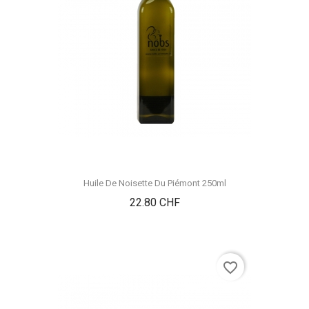
Huile De Noisette Du Piémont 250ml
Prix
22.80 CHF
favorite_border