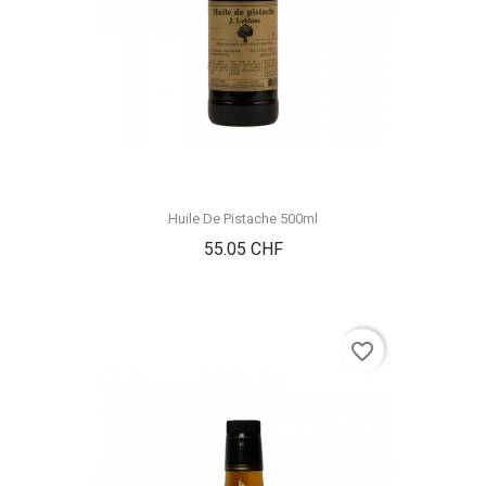
Huile De Pistache 500ml
Prix
55.05 CHF
favorite_border