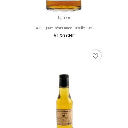
Epuisé
Armagnac Résistance Laballe 70cl
Prix
62.30 CHF
favorite_border