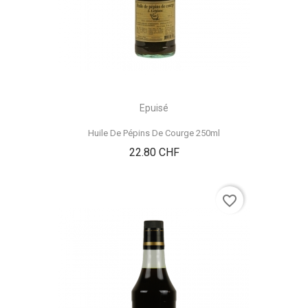
Epuisé
Huile De Pépins De Courge 250ml
Prix
22.80 CHF
favorite_border