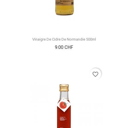
Vinaigre De Cidre De Normandie 500ml
Prix
9.00 CHF
favorite_border