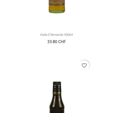
Huile D'Amande 500ml
Prix
33.80 CHF
favorite_border