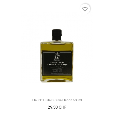
favorite_border
Fleur D'Huile D'Olive Flacon 500ml
Prix
29.50 CHF