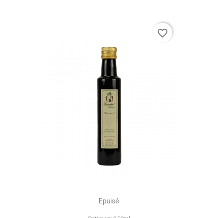
favorite_border
Epuisé