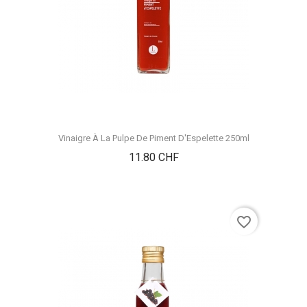
Vinaigre À La Pulpe De Piment D'Espelette 250ml
Prix
11.80 CHF
favorite_border