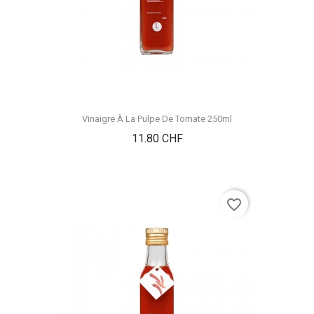
Vinaigre À La Pulpe De Tomate 250ml
Prix
11.80 CHF
favorite_border