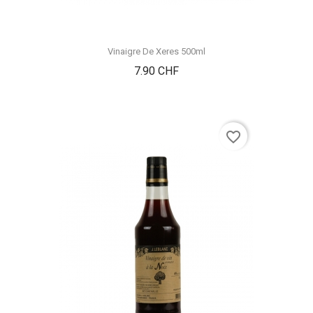
Vinaigre De Xeres 500ml
Prix
7.90 CHF
favorite_border