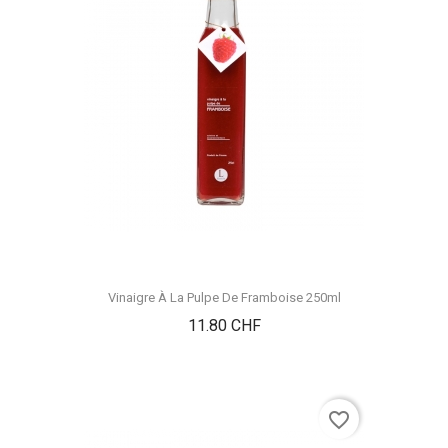
Vinaigre À La Pulpe De Framboise 250ml
Prix
11.80 CHF
favorite_border