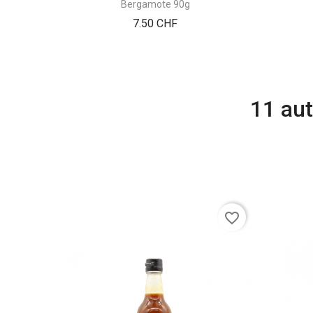
Bergamote 90g
Prix
7.50 CHF
11 aut
favorite_border