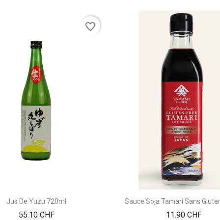
favorite_border
Jus De Yuzu 720ml
Sauce Soja Tamari Sans Glute
Prix
Prix
55.10 CHF
11.90 CHF