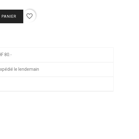
favorite_border
 PANIER
HF 80.-
xpédié le lendemain