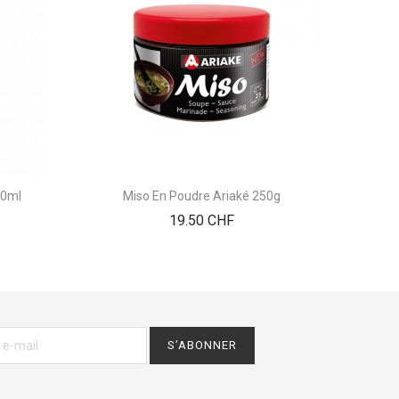
60ml
Miso En Poudre Ariaké 250g
Bouil
Prix
19.50 CHF