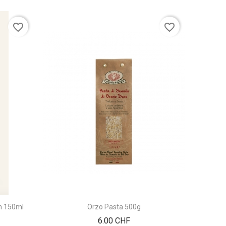
favorite_border
favorite_border
n 150ml
Orzo Pasta 500g
Prix
6.00 CHF