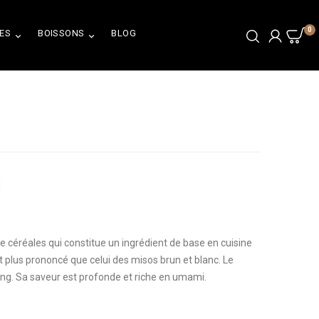
0
ES
BOISSONS
BLOG


 céréales qui constitue un ingrédient de base en cuisine
t plus prononcé que celui des misos brun et blanc. Le
ng. Sa saveur est profonde et riche en umami.