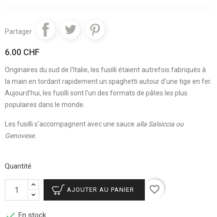
Partager
6.00 CHF
Originaires du sud de l'Italie, les fusilli étaient autrefois fabriqués à
la main en tordant rapidement un spaghetti autour d'une tige en fer.
Aujourd'hui, les fusilli sont l'un des formats de pâtes les plus
populaires dans le monde.
Les fusilli s'accompagnent avec une sauce
alla Salsiccia ou
Genovese.
Quantité
favorite_border
AJOUTER AU PANIER

En stock