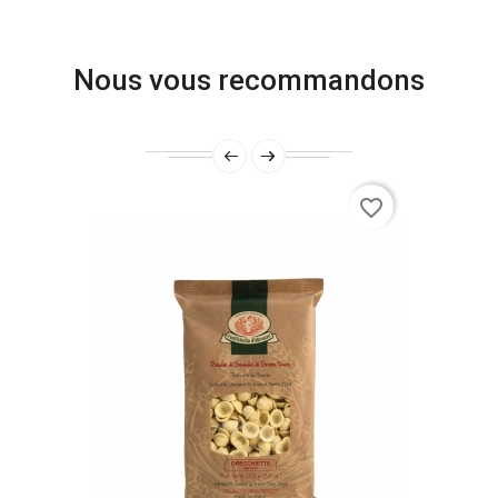
Nous vous recommandons
favorite_border