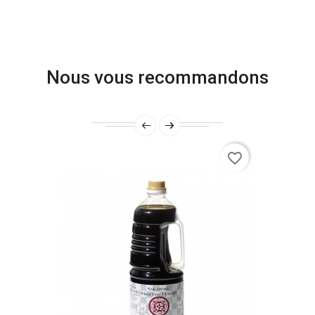
Nous vous recommandons
favorite_border