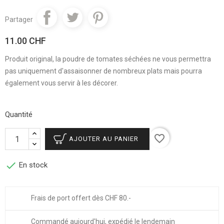
Partager
11.00 CHF
Produit original, la poudre de tomates séchées ne vous permettra
pas uniquement d'assaisonner de nombreux plats mais pourra
également vous servir à les décorer.
Quantité
favorite_border
AJOUTER AU PANIER

En stock
Frais de port offert dès CHF 80.-
Commandé aujourd'hui, expédié le lendemain