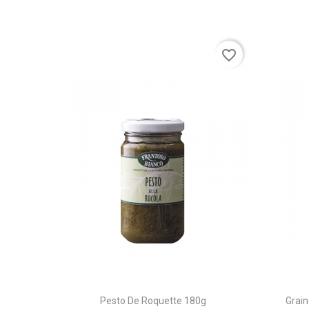
favorite_border
Pesto De Roquette 180g
Grai