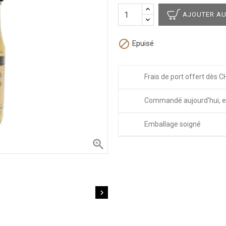
AJOUTER AU

Epuisé
Frais de port offert dès C
Commandé aujourd'hui, e
Emballage soigné

