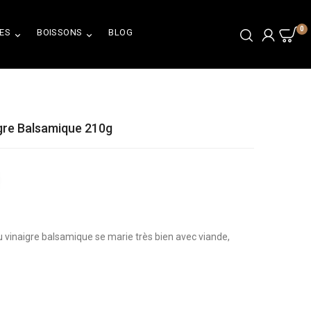
0
ES
BOISSONS
BLOG


gre Balsamique 210g
u vinaigre balsamique se marie très bien avec viande,