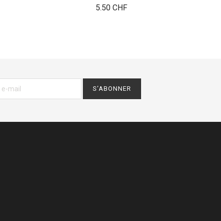
Mo
Prix
5.50 CHF