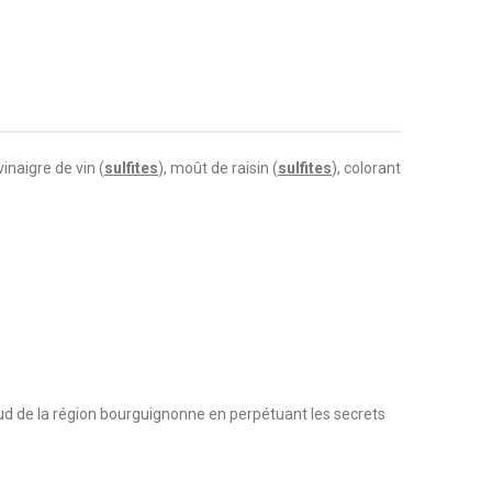
inaigre de vin (
sulfites
), moût de raisin (
sulfites
), colorant
 sud de la région bourguignonne en perpétuant les secrets