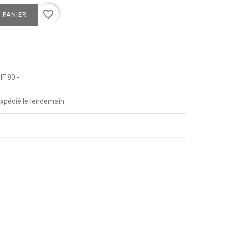
favorite_border
 PANIER
HF 80.-
xpédié le lendemain