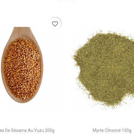
favorite_border
nes De Sésame Au Yuzu 200g
Myrte Citronné 100g