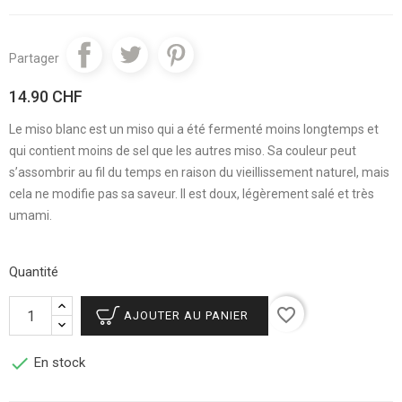
Partager
14.90 CHF
Le miso blanc est un miso qui a été fermenté moins longtemps et
qui contient moins de sel que les autres miso. Sa couleur peut
s’assombrir au fil du temps en raison du vieillissement naturel, mais
cela ne modifie pas sa saveur. Il est doux, légèrement salé et très
umami.
Quantité
favorite_border
AJOUTER AU PANIER

En stock