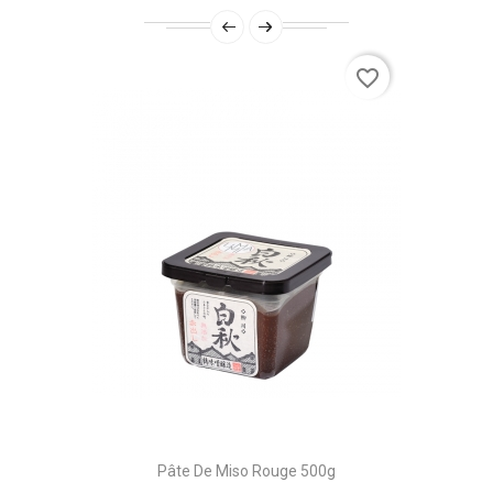
favorite_border
Pâte De Miso Rouge 500g