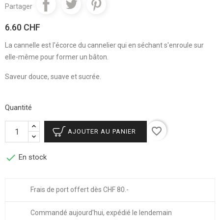
Partager
6.60 CHF
La cannelle est l'écorce du cannelier qui en séchant s'enroule sur
elle-même pour former un bâton.
Saveur douce, suave et sucrée.
Quantité
favorite_border
AJOUTER AU PANIER

En stock
Frais de port offert dès CHF 80.-
Commandé aujourd'hui, expédié le lendemain