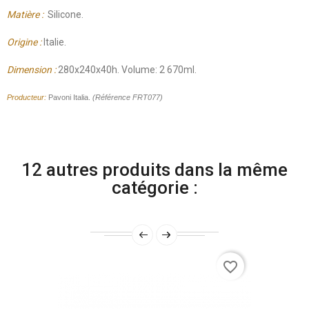
Matière :
Silicone.
Origine :
Italie.
Dimension :
280x240x40h. Volume: 2 670ml.
Producteur:
Pavoni Italia.
(Référence FRT077)
12 autres produits dans la même
catégorie :
favorite_border