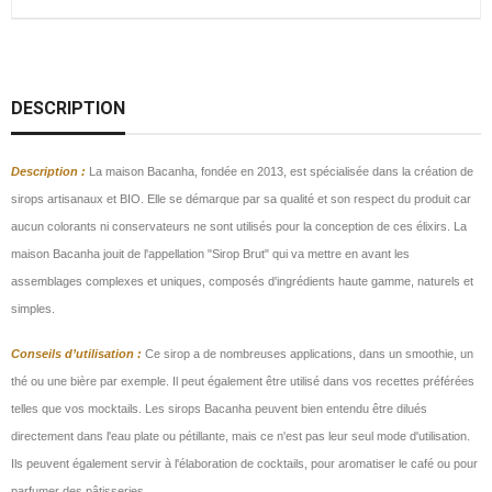
DESCRIPTION
Description
:
La maison Bacanha, fondée en 2013, est spécialisée dans la création de
sirops artisanaux et BIO. Elle se démarque par sa qualité et son respect du produit car
aucun colorants ni conservateurs ne sont utilisés pour la conception de ces élixirs. La
maison Bacanha jouit de l'appellation "Sirop Brut" qui va mettre en avant les
assemblages complexes et uniques, composés d'ingrédients haute gamme, naturels et
simples.
Conseils d’utilisation :
Ce sirop a de nombreuses applications, dans un smoothie, un
thé ou une bière par exemple. Il peut également être utilisé dans vos recettes préférées
telles que vos mocktails. Les sirops Bacanha peuvent bien entendu être dilués
directement dans l'eau plate ou pétillante, mais ce n'est pas leur seul mode d'utilisation.
Ils peuvent également servir à l'élaboration de cocktails, pour aromatiser le café ou pour
parfumer des pâtisseries.