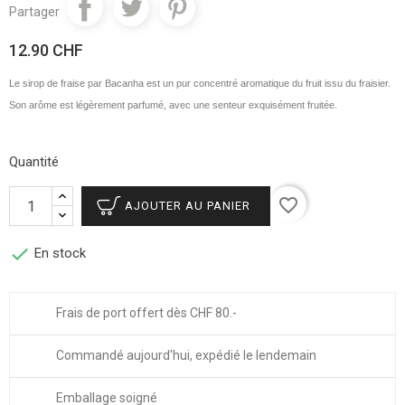
Partager
12.90 CHF
Le sirop de fraise par Bacanha est un pur concentré aromatique du fruit issu du fraisier.
Son arôme est légèrement parfumé, avec une senteur exquisément fruitée.
Quantité
favorite_border
AJOUTER AU PANIER

En stock
Frais de port offert dès CHF 80.-
Commandé aujourd'hui, expédié le lendemain
Emballage soigné