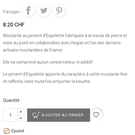
Partager
8.20 CHF
Moutarde au piment d'Espelette fabriquée à la meule de pierre et
mise au point en collaboration avec Hegian et l'un des derniers
artisans moutardiers de France.
Elle ne comprend aucun conservateur, ni additif.
Le piment d'Espelette apporte du caractère à cette moutarde fine
et raffinée, sans toutefois emporter la bouche.
Quantité
favorite_border
AJOUTER AU PANIER

Epuisé