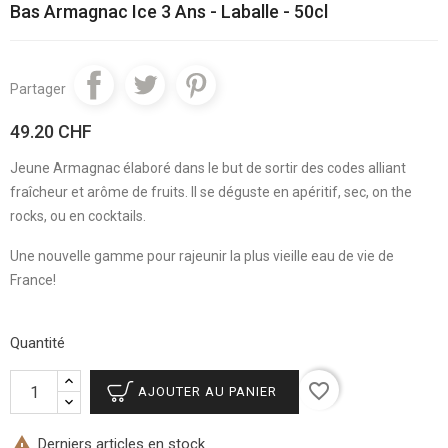
Bas Armagnac Ice 3 Ans - Laballe - 50cl
Partager
49.20 CHF
Jeune Armagnac élaboré dans le but de sortir des codes alliant
fraîcheur et arôme de fruits. Il se déguste en apéritif, sec, on the
rocks, ou en cocktails.
Une nouvelle gamme pour rajeunir la plus vieille eau de vie de
France!
Quantité
favorite_border
AJOUTER AU PANIER

Derniers articles en stock