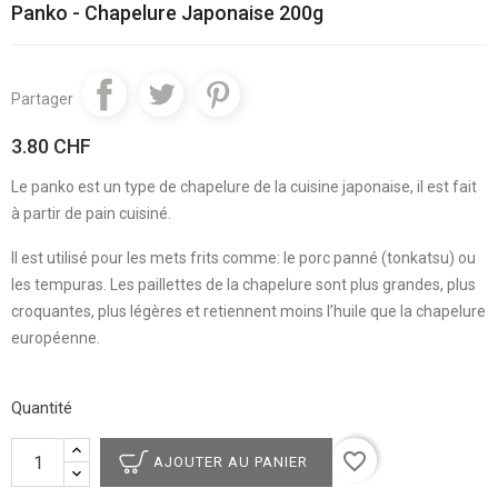
Panko - Chapelure Japonaise 200g
Partager
3.80 CHF
Le panko est un type de chapelure de la cuisine japonaise, il est fait
à partir de pain cuisiné.
Il est utilisé pour les mets frits comme: le porc panné (tonkatsu) ou
les tempuras. Les paillettes de la chapelure sont plus grandes, plus
croquantes, plus légères et retiennent moins l’huile que la chapelure
européenne.
Quantité
favorite_border
AJOUTER AU PANIER