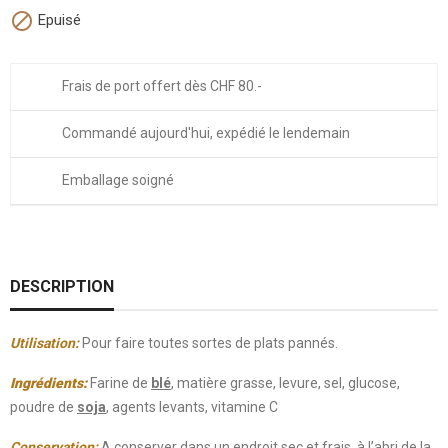

Epuisé
Frais de port offert dès CHF 80.-
Commandé aujourd'hui, expédié le lendemain
Emballage soigné
DESCRIPTION
Utilisation:
Pour faire toutes sortes de plats pannés.
Ingrédients:
Farine de
blé
, matière grasse, levure, sel, glucose,
poudre de
soja
, agents levants, vitamine C
Conservation:
A conserver dans un endroit sec et frais, à l’abri de la