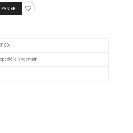
favorite_border
 PANIER
HF 80.-
xpédié le lendemain