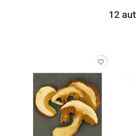
12 aut
favorite_border