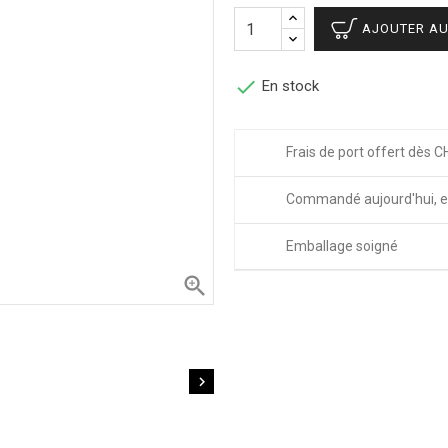
AJOUTER AU

En stock
Frais de port offert dès C
Commandé aujourd'hui, e
Emballage soigné

