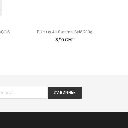
ANÇOIS
Biscuits Au Caramel Salé 200g
Riz Ca
Prix
8.90 CHF