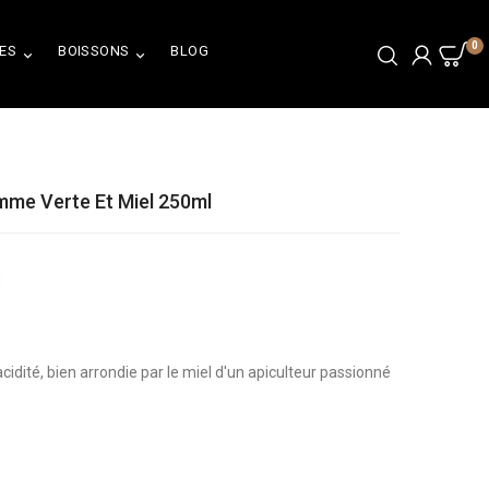
0
ES
BOISSONS
BLOG


mme Verte Et Miel 250ml
cidité, bien arrondie par le miel d'un apiculteur passionné