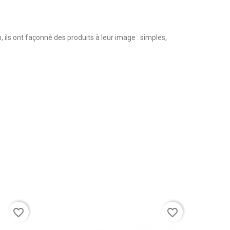
, ils ont façonné des produits à leur image : simples,
favorite_border
favorite_border