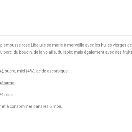
plemousse rose Libeluile se marie à merveille avec les huiles vierges de 
 du porc, du boudin, de la volaille, du lapin; mais également avec des fr
, sucre, miel (4%), acide ascorbique.
sésame
.
 24 mois.
r et à consommer dans les 6 mois.