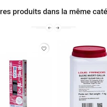
res produits dans la même caté
favorite_border