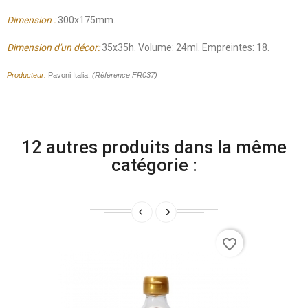
Dimension :
300x175mm.
Dimension d'un décor:
35x35h. Volume: 24ml. Empreintes: 18.
Producteur:
Pavoni Italia.
(Référence FR037)
12 autres produits dans la même
catégorie :
favorite_border