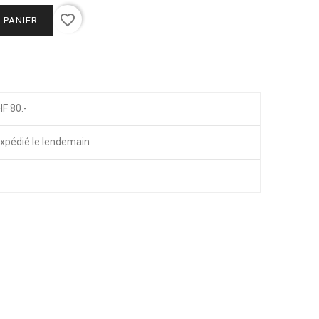
favorite_border
 PANIER
HF 80.-
xpédié le lendemain