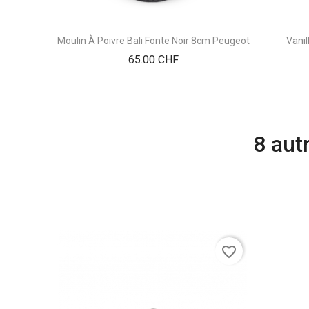
Moulin À Poivre Bali Fonte Noir 8cm Peugeot
Vani
Prix
65.00 CHF
8 aut
favorite_border