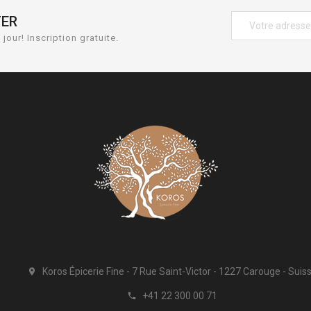
TER
jour! Inscription gratuite.
Koros Épicerie Fine
7 Rue Saint-Victor
1227 Carouge
Suis

+41 22 300 00 71
