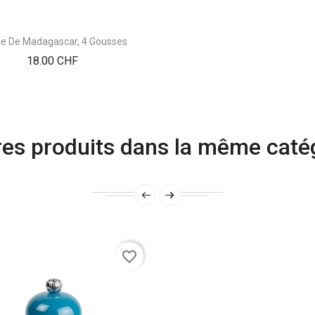
lle De Madagascar, 4 Gousses
Prix
18.00 CHF
res produits dans la même catég
favorite_border