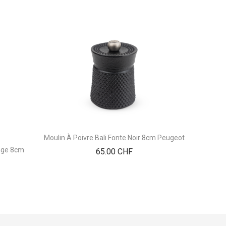
Moulin À Poivre Bali Fonte Noir 8cm Peugeot
Moulin À
ange 8cm
Prix
65.00 CHF