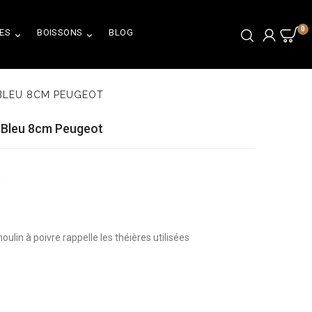
0
ES
BOISSONS
BLOG


 BLEU 8CM PEUGEOT
e Bleu 8cm Peugeot
ulin à poivre rappelle les théières utilisées