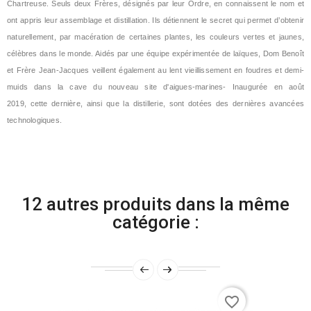
Chartreuse. Seuls deux Frères, désignés par leur Ordre, en connaissent le nom et
ont appris leur assemblage et distillation. Ils détiennent le secret qui permet d’obtenir
naturellement, par macération de certaines plantes, les couleurs vertes et jaunes,
célèbres dans le monde. Aidés par une équipe expérimentée de laïques, Dom Benoît
et Frère Jean-Jacques veillent également au lent vieillissement en foudres et demi-
muids dans la cave du nouveau site d'aigues-marines- Inaugurée en août
2019, cette dernière, ainsi que la distillerie, sont dotées des dernières avancées
technologiques.
12 autres produits dans la même
catégorie :
favorite_border