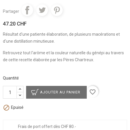
Partager
47.20 CHF
Résultat d'une patiente élaboration, de plusieurs macérations et
d'une distillation minutieuse.
Retrouvez tout l'arôme et la couleur naturelle du génépi au travers
de cette recette élaborée par les Pères Chartreux.
Quantité
favorite_border
AJOUTER AU PANIER

Epuisé
Frais de port offert dès CHF 80.-