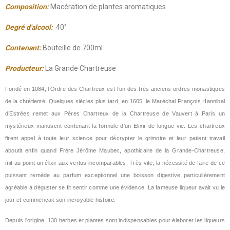
Composition:
Macération de plantes aromatiques.
Degré d'alcool:
40°
Contenant:
Bouteille de 700ml
Producteur:
La Grande Chartreuse
Fondé en 1084, l’Ordre des Chartreux est l’un des très anciens ordres monastiques
de la chrétienté. Quelques siècles plus tard, en 1605, le Maréchal François Hannibal
d’Estrées remet aux Pères Chartreux de la Chartreuse de Vauvert à Paris un
mystérieux manuscrit contenant la formule d’un Elixir de longue vie. Les chartreux
firent appel à toute leur science pour décrypter le grimoire et leur patient travail
aboutit enfin quand Frère Jérôme Maubec, apothicaire de la Grande-Chartreuse,
mit au point un élixir aux vertus incomparables. Très vite, la nécessité de faire de ce
puissant remède au parfum exceptionnel une boisson digestive particulièrement
agréable à déguster se fit sentir comme une évidence. La fameuse liqueur avait vu le
jour et commençait son incroyable histoire.
Depuis l'origine, 130 herbes et plantes sont indispensables pour élaborer les liqueurs