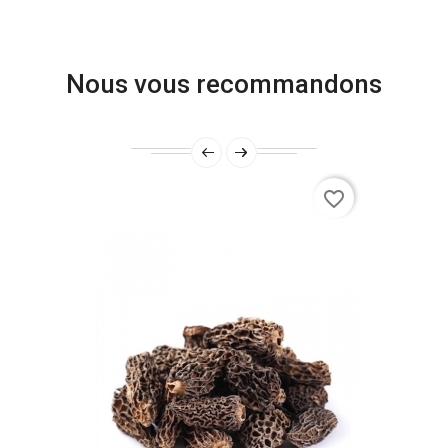
Nous vous recommandons
favorite_border