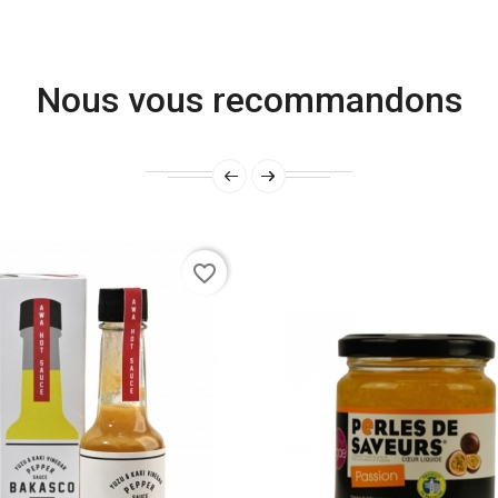
Nous vous recommandons
favorite_border