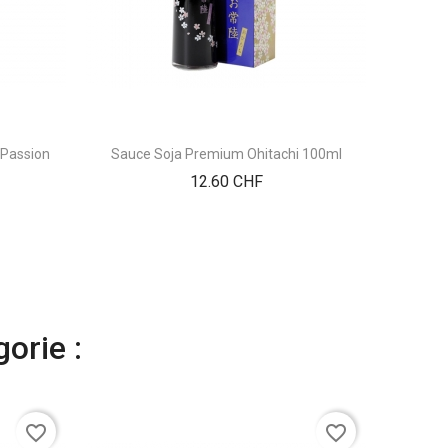
a Passion
Sauce Soja Premium Ohitachi 100ml
Prix
12.60 CHF
orie :
favorite_border
favorite_border