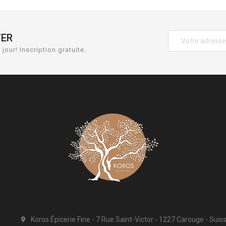
TER
jour! Inscription gratuite.
Koros Épicerie Fine
7 Rue Saint-Victor
1227 Carouge
Suis
