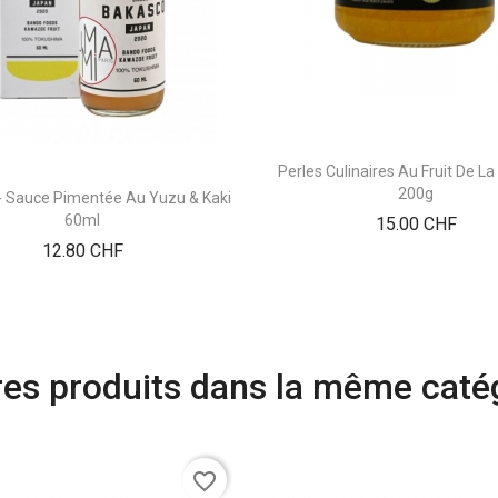
Perles Culinaires Au Fruit De L
200g
- Sauce Pimentée Au Yuzu & Kaki
60ml
Prix
15.00 CHF
Prix
12.80 CHF
res produits dans la même catég
favorite_border