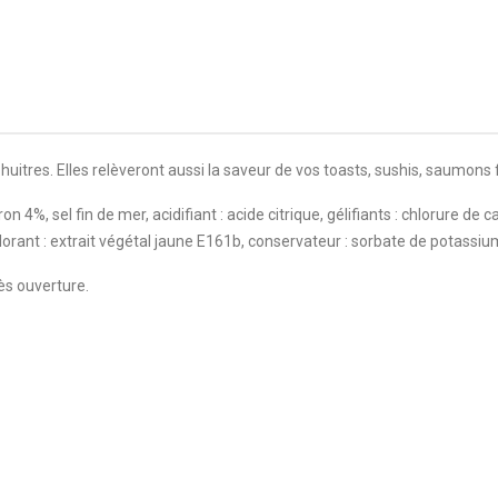
itres. Elles relèveront aussi la saveur de vos toasts, sushis, saumons
ron 4%, sel fin de mer, acidifiant : acide citrique, gélifiants : chlorure d
orant : extrait végétal jaune E161b, conservateur : sorbate de potassiu
ès ouverture.