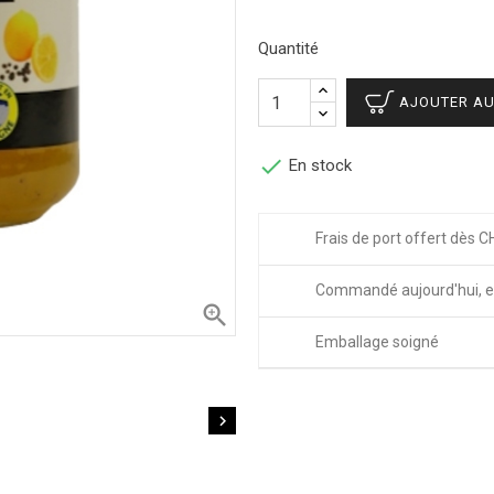
Quantité
AJOUTER AU

En stock
Frais de port offert dès C
Commandé aujourd'hui, e

Emballage soigné
