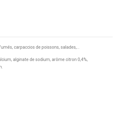
 fumés, carpaccios de poissons, salades,…
e calcium, alginate de sodium, arôme citron 0,4%,
m.