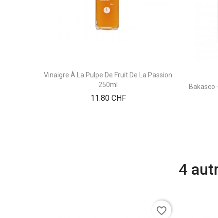
Vinaigre À La Pulpe De Fruit De La Passion
250ml
Bakasco 
Prix
11.80 CHF
4 aut
favorite_border