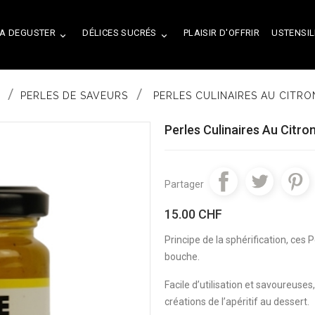
A DEGUSTER
DÉLICES SUCRÉS
PLAISIR D'OFFRIR
USTENSIL


PERLES DE SAVEURS
PERLES CULINAIRES AU CITRO
Perles Culinaires Au Citro
Partager
15.00 CHF
Principe de la sphérification,
ces P
bouche.
Facile d’utilisation et savoureuses
créations de l’apéritif au dessert.