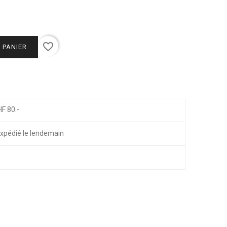
favorite_border
 PANIER
HF 80.-
xpédié le lendemain