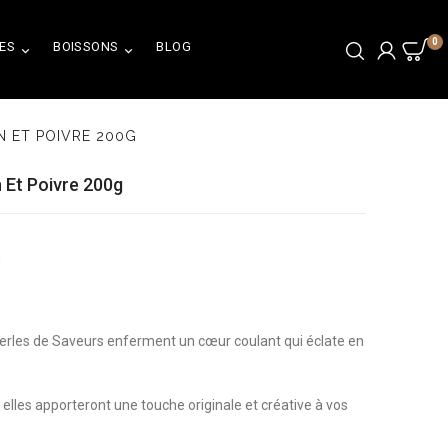
0
ES
BOISSONS
BLOG


N ET POIVRE 200G
n Et Poivre 200g
erles de Saveurs enferment un cœur coulant qui éclate en
, elles apporteront une touche originale et créative à vos