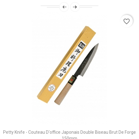
favorite_border
Petty Knife - Couteau D'office Japonais Double Biseau Brut De Forge
150mm